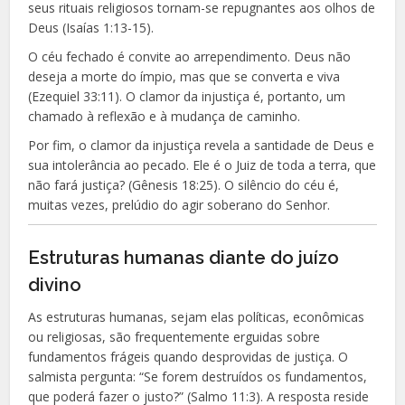
seus rituais religiosos tornam-se repugnantes aos olhos de
Deus (Isaías 1:13-15).
O céu fechado é convite ao arrependimento. Deus não
deseja a morte do ímpio, mas que se converta e viva
(Ezequiel 33:11). O clamor da injustiça é, portanto, um
chamado à reflexão e à mudança de caminho.
Por fim, o clamor da injustiça revela a santidade de Deus e
sua intolerância ao pecado. Ele é o Juiz de toda a terra, que
não fará justiça? (Gênesis 18:25). O silêncio do céu é,
muitas vezes, prelúdio do agir soberano do Senhor.
Estruturas humanas diante do juízo
divino
As estruturas humanas, sejam elas políticas, econômicas
ou religiosas, são frequentemente erguidas sobre
fundamentos frágeis quando desprovidas de justiça. O
salmista pergunta: “Se forem destruídos os fundamentos,
que poderá fazer o justo?” (Salmo 11:3). A resposta reside