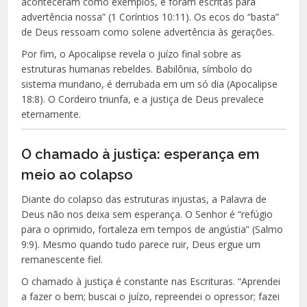
aconteceram como exemplos, e foram escritas para
advertência nossa” (1 Coríntios 10:11). Os ecos do “basta”
de Deus ressoam como solene advertência às gerações.
Por fim, o Apocalipse revela o juízo final sobre as
estruturas humanas rebeldes. Babilônia, símbolo do
sistema mundano, é derrubada em um só dia (Apocalipse
18:8). O Cordeiro triunfa, e a justiça de Deus prevalece
eternamente.
O chamado à justiça: esperança em
meio ao colapso
Diante do colapso das estruturas injustas, a Palavra de
Deus não nos deixa sem esperança. O Senhor é “refúgio
para o oprimido, fortaleza em tempos de angústia” (Salmo
9:9). Mesmo quando tudo parece ruir, Deus ergue um
remanescente fiel.
O chamado à justiça é constante nas Escrituras. “Aprendei
a fazer o bem; buscai o juízo, repreendei o opressor; fazei