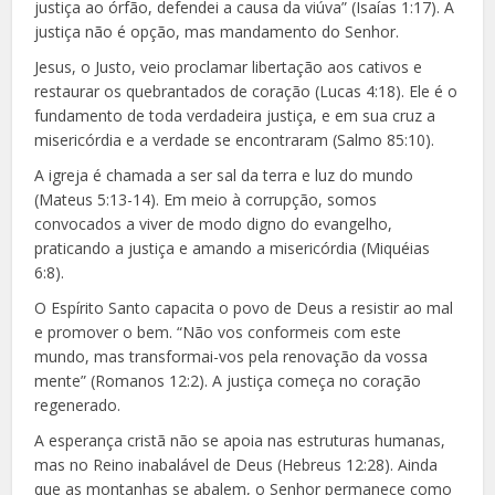
justiça ao órfão, defendei a causa da viúva” (Isaías 1:17). A
justiça não é opção, mas mandamento do Senhor.
Jesus, o Justo, veio proclamar libertação aos cativos e
restaurar os quebrantados de coração (Lucas 4:18). Ele é o
fundamento de toda verdadeira justiça, e em sua cruz a
misericórdia e a verdade se encontraram (Salmo 85:10).
A igreja é chamada a ser sal da terra e luz do mundo
(Mateus 5:13-14). Em meio à corrupção, somos
convocados a viver de modo digno do evangelho,
praticando a justiça e amando a misericórdia (Miquéias
6:8).
O Espírito Santo capacita o povo de Deus a resistir ao mal
e promover o bem. “Não vos conformeis com este
mundo, mas transformai-vos pela renovação da vossa
mente” (Romanos 12:2). A justiça começa no coração
regenerado.
A esperança cristã não se apoia nas estruturas humanas,
mas no Reino inabalável de Deus (Hebreus 12:28). Ainda
que as montanhas se abalem, o Senhor permanece como