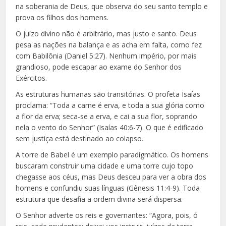
na soberania de Deus, que observa do seu santo templo e
prova os filhos dos homens.
O juízo divino não é arbitrário, mas justo e santo. Deus
pesa as nações na balança e as acha em falta, como fez
com Babilônia (Daniel 5:27). Nenhum império, por mais
grandioso, pode escapar ao exame do Senhor dos
Exércitos.
As estruturas humanas são transitórias. O profeta Isaías
proclama: “Toda a carne é erva, e toda a sua glória como
a flor da erva; seca-se a erva, e cai a sua flor, soprando
nela o vento do Senhor” (Isaías 40:6-7). O que é edificado
sem justiça está destinado ao colapso.
A torre de Babel é um exemplo paradigmático. Os homens
buscaram construir uma cidade e uma torre cujo topo
chegasse aos céus, mas Deus desceu para ver a obra dos
homens e confundiu suas línguas (Gênesis 11:4-9). Toda
estrutura que desafia a ordem divina será dispersa.
O Senhor adverte os reis e governantes: “Agora, pois, ó