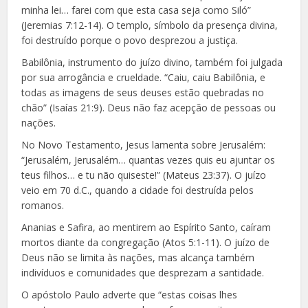
minha lei… farei com que esta casa seja como Siló”
(Jeremias 7:12-14). O templo, símbolo da presença divina,
foi destruído porque o povo desprezou a justiça.
Babilônia, instrumento do juízo divino, também foi julgada
por sua arrogância e crueldade. “Caiu, caiu Babilônia, e
todas as imagens de seus deuses estão quebradas no
chão” (Isaías 21:9). Deus não faz acepção de pessoas ou
nações.
No Novo Testamento, Jesus lamenta sobre Jerusalém:
“Jerusalém, Jerusalém… quantas vezes quis eu ajuntar os
teus filhos… e tu não quiseste!” (Mateus 23:37). O juízo
veio em 70 d.C., quando a cidade foi destruída pelos
romanos.
Ananias e Safira, ao mentirem ao Espírito Santo, caíram
mortos diante da congregação (Atos 5:1-11). O juízo de
Deus não se limita às nações, mas alcança também
indivíduos e comunidades que desprezam a santidade.
O apóstolo Paulo adverte que “estas coisas lhes