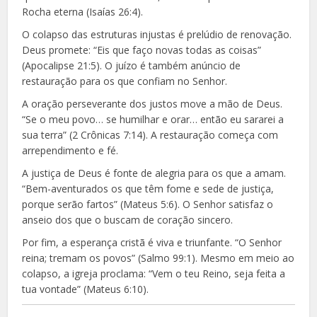
Rocha eterna (Isaías 26:4).
O colapso das estruturas injustas é prelúdio de renovação.
Deus promete: “Eis que faço novas todas as coisas”
(Apocalipse 21:5). O juízo é também anúncio de
restauração para os que confiam no Senhor.
A oração perseverante dos justos move a mão de Deus.
“Se o meu povo… se humilhar e orar… então eu sararei a
sua terra” (2 Crônicas 7:14). A restauração começa com
arrependimento e fé.
A justiça de Deus é fonte de alegria para os que a amam.
“Bem-aventurados os que têm fome e sede de justiça,
porque serão fartos” (Mateus 5:6). O Senhor satisfaz o
anseio dos que o buscam de coração sincero.
Por fim, a esperança cristã é viva e triunfante. “O Senhor
reina; tremam os povos” (Salmo 99:1). Mesmo em meio ao
colapso, a igreja proclama: “Vem o teu Reino, seja feita a
tua vontade” (Mateus 6:10).