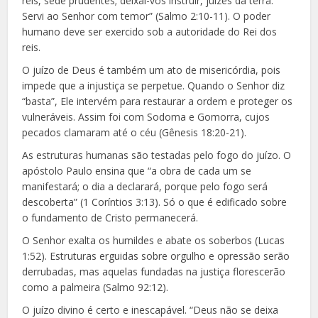
reis, sede prudentes; deixai-vos instruir, juízes da terra.
Servi ao Senhor com temor” (Salmo 2:10-11). O poder
humano deve ser exercido sob a autoridade do Rei dos
reis.
O juízo de Deus é também um ato de misericórdia, pois
impede que a injustiça se perpetue. Quando o Senhor diz
“basta”, Ele intervém para restaurar a ordem e proteger os
vulneráveis. Assim foi com Sodoma e Gomorra, cujos
pecados clamaram até o céu (Gênesis 18:20-21).
As estruturas humanas são testadas pelo fogo do juízo. O
apóstolo Paulo ensina que “a obra de cada um se
manifestará; o dia a declarará, porque pelo fogo será
descoberta” (1 Coríntios 3:13). Só o que é edificado sobre
o fundamento de Cristo permanecerá.
O Senhor exalta os humildes e abate os soberbos (Lucas
1:52). Estruturas erguidas sobre orgulho e opressão serão
derrubadas, mas aquelas fundadas na justiça florescerão
como a palmeira (Salmo 92:12).
O juízo divino é certo e inescapável. “Deus não se deixa