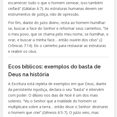
escarnecer; tudo o que o homem semear, isso também
ceifará” (Gálatas 6:7). As estruturas humanas devem ser
instrumentos de justiça, não de opressão.
Por fim, diante do juízo divino, resta ao homem humilhar-
se, buscar a face do Senhor e reformar seus caminhos. “Se
o meu povo, que se chama pelo meu nome, se humilhar, e
orar, e buscar a minha face… então ouvirei dos céus” (2
Crônicas 7:14). Eis o caminho para restaurar as estruturas
e reabrir os céus.
Ecos bíblicos: exemplos do basta de
Deus na história
A Escritura está repleta de exemplos em que Deus, diante
da persistente injustiça, declara o seu “basta” e intervém
com poder. O dilúvio nos dias de Noé é um dos mais
solenes. “Viu o Senhor que a maldade do homem se
multiplicara sobre a terra… então disse o Senhor: destruirei
o homem que criei” (Gênesis 6:5-7). O juízo veio, mas