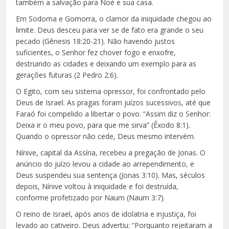
também a salvação para Noé e sua casa.
Em Sodoma e Gomorra, o clamor da iniquidade chegou ao
limite. Deus desceu para ver se de fato era grande o seu
pecado (Gênesis 18:20-21). Não havendo justos
suficientes, o Senhor fez chover fogo e enxofre,
destruindo as cidades e deixando um exemplo para as
gerações futuras (2 Pedro 2:6).
O Egito, com seu sistema opressor, foi confrontado pelo
Deus de Israel. As pragas foram juízos sucessivos, até que
Faraó foi compelido a libertar o povo. “Assim diz o Senhor:
Deixa ir o meu povo, para que me sirva” (Êxodo 8:1).
Quando o opressor não cede, Deus mesmo intervém.
Nínive, capital da Assíria, recebeu a pregação de Jonas. O
anúncio do juízo levou a cidade ao arrependimento, e
Deus suspendeu sua sentença (Jonas 3:10). Mas, séculos
depois, Nínive voltou à iniquidade e foi destruída,
conforme profetizado por Naum (Naum 3:7).
O reino de Israel, após anos de idolatria e injustiça, foi
levado ao cativeiro. Deus advertiu: “Porquanto rejeitaram a