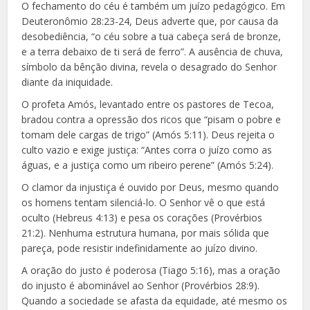
O fechamento do céu é também um juízo pedagógico. Em
Deuteronômio 28:23-24, Deus adverte que, por causa da
desobediência, “o céu sobre a tua cabeça será de bronze,
e a terra debaixo de ti será de ferro”. A ausência de chuva,
símbolo da bênção divina, revela o desagrado do Senhor
diante da iniquidade.
O profeta Amós, levantado entre os pastores de Tecoa,
bradou contra a opressão dos ricos que “pisam o pobre e
tomam dele cargas de trigo” (Amós 5:11). Deus rejeita o
culto vazio e exige justiça: “Antes corra o juízo como as
águas, e a justiça como um ribeiro perene” (Amós 5:24).
O clamor da injustiça é ouvido por Deus, mesmo quando
os homens tentam silenciá-lo. O Senhor vê o que está
oculto (Hebreus 4:13) e pesa os corações (Provérbios
21:2). Nenhuma estrutura humana, por mais sólida que
pareça, pode resistir indefinidamente ao juízo divino.
A oração do justo é poderosa (Tiago 5:16), mas a oração
do injusto é abominável ao Senhor (Provérbios 28:9).
Quando a sociedade se afasta da equidade, até mesmo os