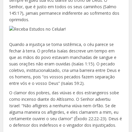
sempre ergueu sua voz diante do trono de Deus. O
Senhor, que é justo em todos os seus caminhos (Salmo
145:17), jamais permanece indiferente ao sofrimento dos
oprimidos.
Quando a injustiça se torna sistêmica, o céu parece se
fechar à terra. O profeta Isaías descreve um tempo em
que as mãos do povo estavam manchadas de sangue e
suas orações não eram ouvidas (Isaías 1:15). O pecado
coletivo, institucionalizado, cria uma barreira entre Deus e
os homens, pois “os vossos pecados fazem separação
entre vós e o vosso Deus” (Isaías 59:2).
O clamor dos pobres, das viúvas e dos estrangeiros sobe
como incenso diante do Altíssimo. O Senhor advertiu
Israel: “Não afligireis a nenhuma viúva nem órfão. Se de
alguma maneira os afligirdes, e eles clamarem a mim, eu
certamente ouvirei o seu clamor” (Êxodo 22:22-23). Deus é
o defensor dos indefesos e o vingador dos injustiçados.