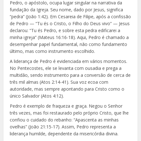
Pedro, o apóstolo, ocupa lugar singular na narrativa da
fundação da Igreja. Seu nome, dado por Jesus, significa
“pedra” (João 1:42). Em Cesareia de Filipe, após a confissão
de Pedro — “Tu és o Cristo, o Filho do Deus vivo” — Jesus
declarou: “Tu és Pedro, e sobre esta pedra edificarei a
minha igreja” (Mateus 16:16-18). Aqui, Pedro é chamado a
desempenhar papel fundamental, não como fundamento
último, mas como instrumento escolhido.
A liderança de Pedro é evidenciada em vários momentos.
No Pentecostes, ele se levanta com ousadia e prega a
multidão, sendo instrumento para a conversão de cerca de
três mil almas (Atos 2:14-41). Sua voz ecoa com
autoridade, mas sempre apontando para Cristo como o
único Salvador (Atos 4:12).
Pedro é exemplo de fraqueza e graça. Negou o Senhor
três vezes, mas foi restaurado pelo próprio Cristo, que lhe
confiou o cuidado do rebanho: “Apascenta as minhas
ovelhas” (João 21:15-17). Assim, Pedro representa a
liderança humilde, dependente da misericórdia divina.