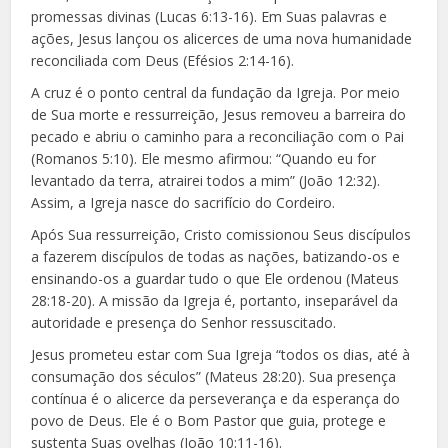
promessas divinas (Lucas 6:13-16). Em Suas palavras e
ações, Jesus lançou os alicerces de uma nova humanidade
reconciliada com Deus (Efésios 2:14-16).
A cruz é o ponto central da fundação da Igreja. Por meio
de Sua morte e ressurreição, Jesus removeu a barreira do
pecado e abriu o caminho para a reconciliação com o Pai
(Romanos 5:10). Ele mesmo afirmou: “Quando eu for
levantado da terra, atrairei todos a mim” (João 12:32).
Assim, a Igreja nasce do sacrifício do Cordeiro.
Após Sua ressurreição, Cristo comissionou Seus discípulos
a fazerem discípulos de todas as nações, batizando-os e
ensinando-os a guardar tudo o que Ele ordenou (Mateus
28:18-20). A missão da Igreja é, portanto, inseparável da
autoridade e presença do Senhor ressuscitado.
Jesus prometeu estar com Sua Igreja “todos os dias, até à
consumação dos séculos” (Mateus 28:20). Sua presença
contínua é o alicerce da perseverança e da esperança do
povo de Deus. Ele é o Bom Pastor que guia, protege e
sustenta Suas ovelhas (João 10:11-16).