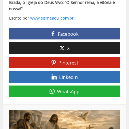
Brada, ó Igreja do Deus Vivo: “O Senhor reina, a vitória é
nossa!”
Escrito por
www.eismeaqui.com.br
Facebook
X
Pinterest
LinkedIn
WhatsApp