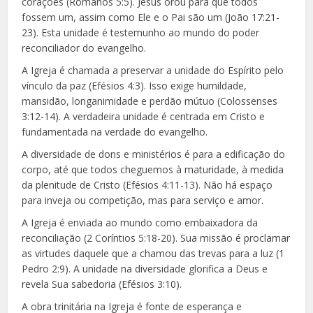
corações (Romanos 5:5). Jesus orou para que todos
fossem um, assim como Ele e o Pai são um (João 17:21-
23). Esta unidade é testemunho ao mundo do poder
reconciliador do evangelho.
A Igreja é chamada a preservar a unidade do Espírito pelo
vínculo da paz (Efésios 4:3). Isso exige humildade,
mansidão, longanimidade e perdão mútuo (Colossenses
3:12-14). A verdadeira unidade é centrada em Cristo e
fundamentada na verdade do evangelho.
A diversidade de dons e ministérios é para a edificação do
corpo, até que todos cheguemos à maturidade, à medida
da plenitude de Cristo (Efésios 4:11-13). Não há espaço
para inveja ou competição, mas para serviço e amor.
A Igreja é enviada ao mundo como embaixadora da
reconciliação (2 Coríntios 5:18-20). Sua missão é proclamar
as virtudes daquele que a chamou das trevas para a luz (1
Pedro 2:9). A unidade na diversidade glorifica a Deus e
revela Sua sabedoria (Efésios 3:10).
A obra trinitária na Igreja é fonte de esperança e