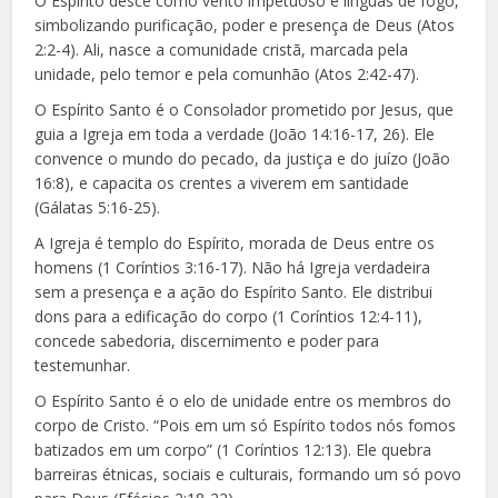
O Espírito desce como vento impetuoso e línguas de fogo,
simbolizando purificação, poder e presença de Deus (Atos
2:2-4). Ali, nasce a comunidade cristã, marcada pela
unidade, pelo temor e pela comunhão (Atos 2:42-47).
O Espírito Santo é o Consolador prometido por Jesus, que
guia a Igreja em toda a verdade (João 14:16-17, 26). Ele
convence o mundo do pecado, da justiça e do juízo (João
16:8), e capacita os crentes a viverem em santidade
(Gálatas 5:16-25).
A Igreja é templo do Espírito, morada de Deus entre os
homens (1 Coríntios 3:16-17). Não há Igreja verdadeira
sem a presença e a ação do Espírito Santo. Ele distribui
dons para a edificação do corpo (1 Coríntios 12:4-11),
concede sabedoria, discernimento e poder para
testemunhar.
O Espírito Santo é o elo de unidade entre os membros do
corpo de Cristo. “Pois em um só Espírito todos nós fomos
batizados em um corpo” (1 Coríntios 12:13). Ele quebra
barreiras étnicas, sociais e culturais, formando um só povo