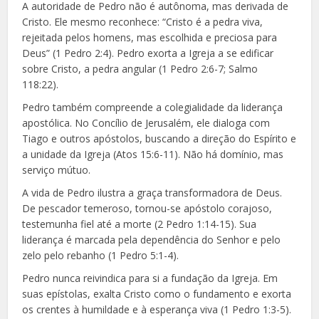
A autoridade de Pedro não é autônoma, mas derivada de
Cristo. Ele mesmo reconhece: “Cristo é a pedra viva,
rejeitada pelos homens, mas escolhida e preciosa para
Deus” (1 Pedro 2:4). Pedro exorta a Igreja a se edificar
sobre Cristo, a pedra angular (1 Pedro 2:6-7; Salmo
118:22).
Pedro também compreende a colegialidade da liderança
apostólica. No Concílio de Jerusalém, ele dialoga com
Tiago e outros apóstolos, buscando a direção do Espírito e
a unidade da Igreja (Atos 15:6-11). Não há domínio, mas
serviço mútuo.
A vida de Pedro ilustra a graça transformadora de Deus.
De pescador temeroso, tornou-se apóstolo corajoso,
testemunha fiel até a morte (2 Pedro 1:14-15). Sua
liderança é marcada pela dependência do Senhor e pelo
zelo pelo rebanho (1 Pedro 5:1-4).
Pedro nunca reivindica para si a fundação da Igreja. Em
suas epístolas, exalta Cristo como o fundamento e exorta
os crentes à humildade e à esperança viva (1 Pedro 1:3-5).