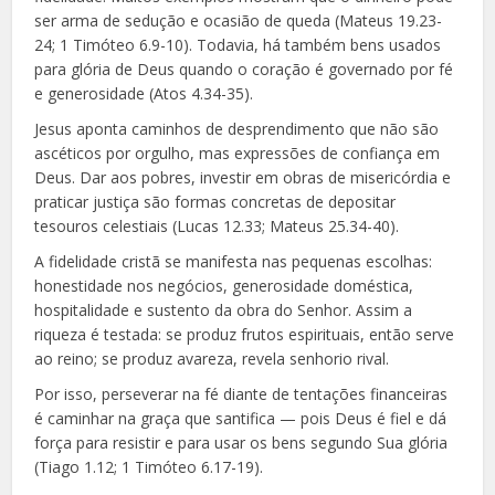
ser arma de sedução e ocasião de queda (Mateus 19.23-
24; 1 Timóteo 6.9-10). Todavia, há também bens usados
para glória de Deus quando o coração é governado por fé
e generosidade (Atos 4.34-35).
Jesus aponta caminhos de desprendimento que não são
ascéticos por orgulho, mas expressões de confiança em
Deus. Dar aos pobres, investir em obras de misericórdia e
praticar justiça são formas concretas de depositar
tesouros celestiais (Lucas 12.33; Mateus 25.34-40).
A fidelidade cristã se manifesta nas pequenas escolhas:
honestidade nos negócios, generosidade doméstica,
hospitalidade e sustento da obra do Senhor. Assim a
riqueza é testada: se produz frutos espirituais, então serve
ao reino; se produz avareza, revela senhorio rival.
Por isso, perseverar na fé diante de tentações financeiras
é caminhar na graça que santifica — pois Deus é fiel e dá
força para resistir e para usar os bens segundo Sua glória
(Tiago 1.12; 1 Timóteo 6.17-19).