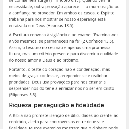
de confiar nela surge (1 Timóteo 6.17). Quando vem a
necessidade, outra provação aparece — a murmuração ou
a confiança no provedor. Em ambos os casos, o Espírito
trabalha para nos mostrar se nosso esperança está
enraizada em Deus (Hebreus 13.5).
A Escritura convoca à vigilância e ao exame: “Examinai-vos
a vós mesmos, se permaneceis na fé” (2 Coríntios 13.5).
Assim, o tesouro no céu não é apenas uma promessa
futura, mas um critério presente para discernir a qualidade
do nosso amor a Deus e ao próximo.
Portanto, o teste do coração não é condenação, mas
meios de graça: confessar, arrepender-se e realinhar
prioridades. Deus usa provações para nos ensinar a
desprender-nos do ter e a enraizar-nos no ser em Cristo
(Filipenses 3.8).
Riqueza, perseguição e fidelidade
A Bíblia não promete isenção de dificuldades ao crente; ao
contrário, alerta para controvérsias entre riqueza e
fidelidade. Muitos exemplos mostram que o dinheiro pode