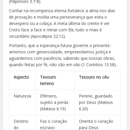
(Filipenses 3.7-8).
Confiar na recompensa eterna fortalece a alma nos dias
de provação e molda uma perseverança que evita o
desespero ou a cobiça. A meta última do crente é ver
Cristo face a face e reinar com Ele; tudo o mais é
secundário (Apocalipse 22.12).
Portanto, que a esperança futura governe o presente:
amemos com generosidade, empreendamos justiça e
aguardemos com paciência, sabendo que nossas obras,
quando feitas por fé, não são em vão (1 Coríntios 15.58).
Aspecto
Tesouro
Tesouro no céu
terreno
Natureza
Efêmero,
Perene, guardado
sujeito a perda
por Deus (Mateus
(Mateus 6.19)
6.20)
Destino
Faz o coração
Orienta o coração
do
escravo
para Deus