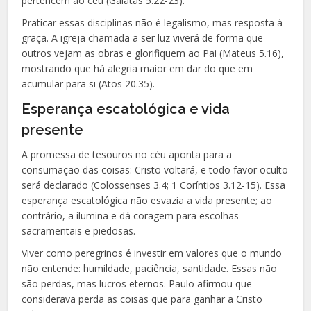
pertencem ao céu (Gálatas 5.22-23).
Praticar essas disciplinas não é legalismo, mas resposta à
graça. A igreja chamada a ser luz viverá de forma que
outros vejam as obras e glorifiquem ao Pai (Mateus 5.16),
mostrando que há alegria maior em dar do que em
acumular para si (Atos 20.35).
Esperança escatológica e vida
presente
A promessa de tesouros no céu aponta para a
consumação das coisas: Cristo voltará, e todo favor oculto
será declarado (Colossenses 3.4; 1 Coríntios 3.12-15). Essa
esperança escatológica não esvazia a vida presente; ao
contrário, a ilumina e dá coragem para escolhas
sacramentais e piedosas.
Viver como peregrinos é investir em valores que o mundo
não entende: humildade, paciência, santidade. Essas não
são perdas, mas lucros eternos. Paulo afirmou que
considerava perda as coisas que para ganhar a Cristo