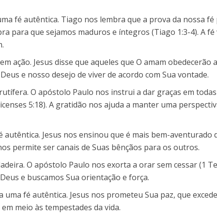
uma fé autêntica. Tiago nos lembra que a prova da nossa f
ra para que sejamos maduros e íntegros (Tiago 1:3-4). A fé 
m.
 em ação. Jesus disse que aqueles que O amam obedecerão 
Deus e nosso desejo de viver de acordo com Sua vontade.
rutífera. O apóstolo Paulo nos instrui a dar graças em todas
icenses 5:18). A gratidão nos ajuda a manter uma perspectiv
é autêntica. Jesus nos ensinou que é mais bem-aventurado da
nos permite ser canais de Suas bênçãos para os outros.
dadeira. O apóstolo Paulo nos exorta a orar sem cessar (1 Te
Deus e buscamos Sua orientação e força.
za uma fé autêntica. Jesus nos prometeu Sua paz, que excede
 em meio às tempestades da vida.