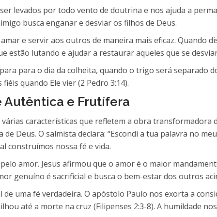
ser levados por todo vento de doutrina e nos ajuda a perman
imigo busca enganar e desviar os filhos de Deus.
a amar e servir aos outros de maneira mais eficaz. Quando
e estão lutando e ajudar a restaurar aqueles que se desvia
epara para o dia da colheita, quando o trigo será separado d
fiéis quando Ele vier (2 Pedro 3:14).
 Autêntica e Frutífera
 várias características que refletem a obra transformadora 
de Deus. O salmista declara: “Escondi a tua palavra no meu 
ual construímos nossa fé e vida.
a pelo amor. Jesus afirmou que o amor é o maior mandament
amor genuíno é sacrificial e busca o bem-estar dos outros a
ial de uma fé verdadeira. O apóstolo Paulo nos exorta a con
ilhou até a morte na cruz (Filipenses 2:3-8). A humildade no