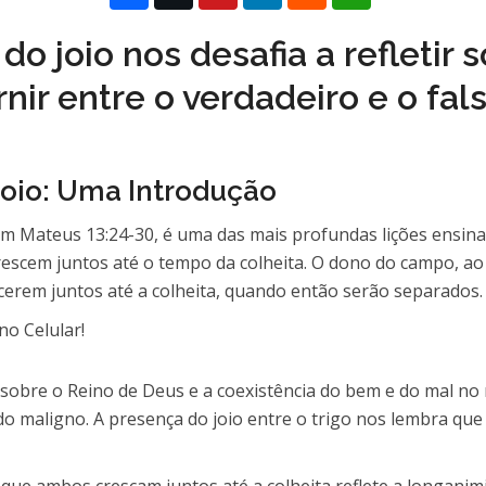
do joio nos desafia a refletir
rnir entre o verdadeiro e o fa
Joio: Uma Introdução
em Mateus 13:24-30, é uma das mais profundas lições ensinad
rescem juntos até o tempo da colheita. O dono do campo, ao
cerem juntos até a colheita, quando então serão separados.
 sobre o Reino de Deus e a coexistência do bem e do mal no 
s do maligno. A presença do joio entre o trigo nos lembra q
que ambos cresçam juntos até a colheita reflete a longanim