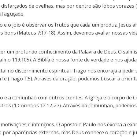
 disfarçados de ovelhas, mas por dentro são lobos vorazes (
l aguçado.
go e o joio é observar os frutos que cada um produz. Jesus
 bons (Mateus 7:17-18). Assim, devemos avaliar nossas vida
quer um profundo conhecimento da Palavra de Deus. O salmi
lmo 119:105). A Bíblia é nossa fonte de verdade e nos ajuda a
 no discernimento espiritual. Tiago nos encoraja a pedir 
 (Tiago 1:5). Através da oração, podemos buscar a orientaç
o é a comunhão com outros crentes. A igreja é o corpo de
outros (1 Coríntios 12:12-27). Através da comunhão, podemos
otivações e intenções. O apóstolo Paulo nos exorta a ex
nado por aparências externas, mas Deus conhece o coração e j