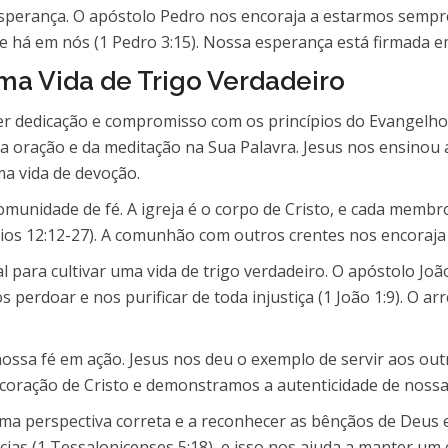
 esperança. O apóstolo Pedro nos encoraja a estarmos semp
há em nós (1 Pedro 3:15). Nossa esperança está firmada em
ma Vida de Trigo Verdadeiro
quer dedicação e compromisso com os princípios do Evangel
 oração e da meditação na Sua Palavra. Jesus nos ensinou 
ma vida de devoção.
comunidade de fé. A igreja é o corpo de Cristo, e cada mem
tios 12:12-27). A comunhão com outros crentes nos encoraja e
 para cultivar uma vida de trigo verdadeiro. O apóstolo Jo
os perdoar e nos purificar de toda injustiça (1 João 1:9). 
ossa fé em ação. Jesus nos deu o exemplo de servir aos out
coração de Cristo e demonstramos a autenticidade de nossa 
r uma perspectiva correta e a reconhecer as bênçãos de Deus
ncias (1 Tessalonicenses 5:18), e isso nos ajuda a manter um