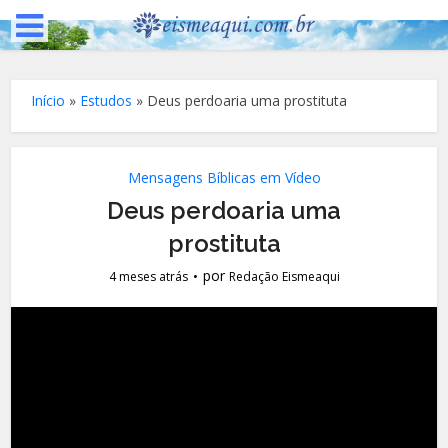
Início
»
Estudos
»
Deus perdoaria uma prostituta
Mensagens Bíblicas em Vídeo
Deus perdoaria uma
prostituta
por
4 meses atrás
Redação Eismeaqui