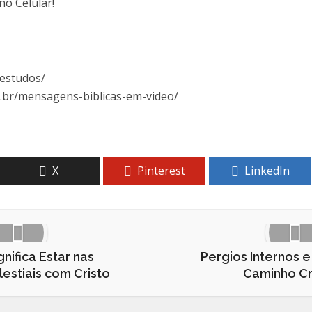
/estudos/
m.br/mensagens-biblicas-em-video/
X
Pinterest
LinkedIn
nifica Estar nas
Pergios Internos e
estiais com Cristo
Caminho Cr