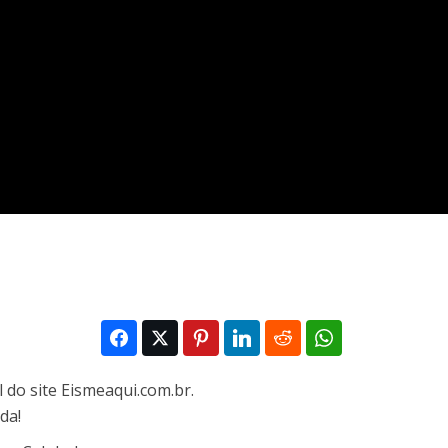
 do site Eismeaqui.com.br.
da!