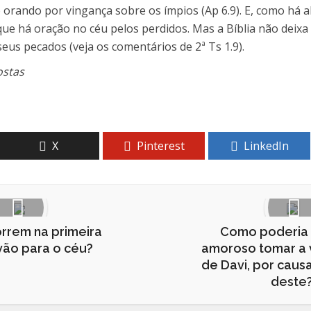
o orando por vingança sobre os ímpios (Ap 6.9). E, como há 
de que há oração no céu pelos perdidos. Mas a Bíblia não de
s pecados (veja os comentários de 2ª Ts 1.9).
ostas
X
Pinterest
LinkedIn
rrem na primeira
Como poderia
 vão para o céu?
amoroso tomar a v
de Davi, por cau
deste