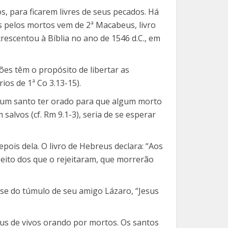
, para ficarem livres de seus pecados. Há
s pelos mortos vem de 2ª Macabeus, livro
rescentou à Bíblia no ano de 1546 d.C., em
ões têm o propósito de libertar as
os de 1ª Co 3.13-15).
e um santo ter orado para que algum morto
alvos (cf. Rm 9.1-3), seria de se esperar
epois dela. O livro de Hebreus declara: “Aos
peito dos que o rejeitaram, que morrerão
-se do túmulo de seu amigo Lázaro, “Jesus
eus de vivos orando por mortos. Os santos