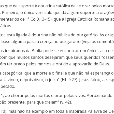
 que de suporte à doutrina católica de se orar pelos mortos
. Primeiro, o único versículo que dá algum suporte a oraçõe
omentários de 1ª Co 3.13-15), que a Igreja Católica Romana
ac
áticas.
s está ligada à doutrina não bíblica do purgatório. As oraç
 base alguma para a crença no purgatório (veja os comentári
ros inspirados da Bíblia pode-se encontrar um único caso d
 com que muitos santos desejaram que seus queridos fossem s
m ter orado pelos mortos e obtido a aprovação de Deus.
a categórica, que a morte é o final e que não há esperança d
vindo, depois disto, o juízo” (Hb 9.27). Jesus falou, a res
 pecado.
1, ao chorar pelos mortos e orar pelos vivos. Aproximando
dão presente, para que creiam” (v. 42).
 6.10), mas não há exemplo em toda a inspirada Palavra de D