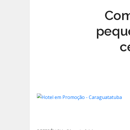
Com
pequ
c