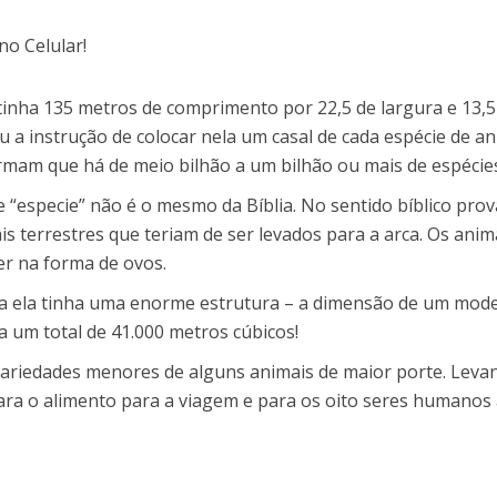
inha 135 metros de comprimento por 22,5 de largura e 13,5 d
u a instrução de colocar nela um casal de cada espécie de a
ormam que há de meio bil
hão a um bilhão ou mais de espécies
e “espe
cie” não é o mesmo da Bíblia. No sentido bíblico p
ais terrestres que teriam de ser levados para a arca. Os a
er na forma de ovos.
 ela tinha uma enorme estrutura – a dimensão de um modern
 a
um total de 41.000 metros cúbicos!
 variedades menores de alguns animais de maior porte. Leva
para
o alimento para a viagem e para os oito seres humanos 