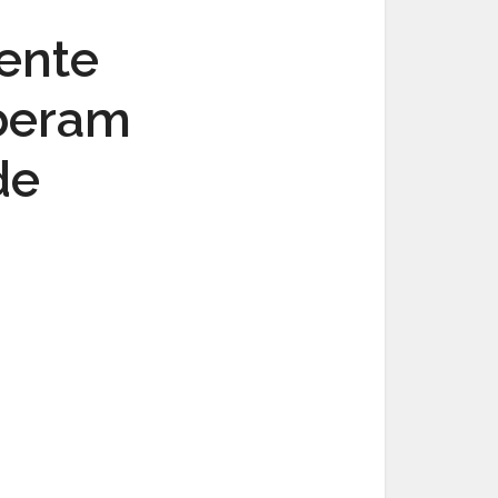
ente
beram
de