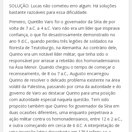
SOLUÇÃO: Lucas não cometeu erro algum. Há soluções
bastante razoáveis para essa dificuldade.
Primeiro, Quintílio Varo foi o governador da Síria de por
volta de 7 a.C. a 4 a.C. Varo não era um líder que inspirava
confiança, o que foi desastrosamente demonstrado no
ano 9 d.C., quando perdeu três legiões de soldados na
floresta de
Teutoburgo, na Alemanha. Ao contrário dele,
Quirino era um notável líder militar, que tinha sido o
responsável por arrasar a rebelião dos homonadensianos
na Ásia Menor. Quando chegou o tem
po de começar o
recenseamento, de 8 ou 7 a.C., Augusto encarregou
Quirino de resolver o delicado problema existente na área
volátil da Palestina, passando por cima da autoridade e do
governo de Varo ao destacar Quirino para uma posição
com autoridade especial naquela questão. Tem sido
proposto também que Quirino foi governador da Síria em
duas ocasiões diferentes, uma enquanto perpetrava a
ação militar contra os homonadensianos, entre 12 e 2 a.C.,
e outra começando em cerca de 6 d.C. A interpretação de
uma inscrição latina descoberta em 1764 referiu-se a