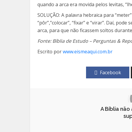
quando a arca era movida pelos levitas, “lh
SOLUÇÃO: A palavra hebraica para “meter” (
“pôr”,”colo
car”, “fixar” e “virar”. Daí, po
arca, para que não ficassem soltos durante
Fonte: Bíblia de Estudo – Perguntas & Rep
Escrito por
www.eismeaqui.com.br
Facebook
A Bíblia nã
sup