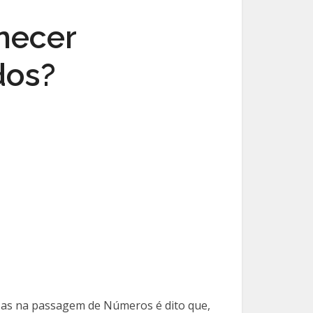
necer
dos?
 Mas na passagem de Números é dito que,