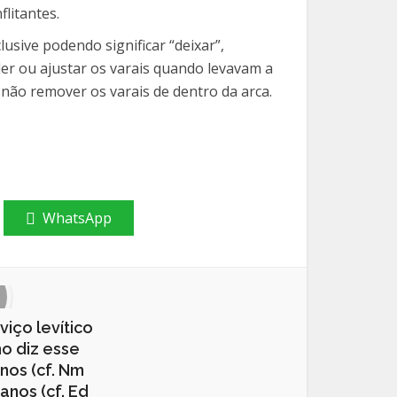
litantes.
usive podendo significar “deixar”,
nder ou
ajustar os varais quando levavam a
 não remover os varais de dentro da arca.
WhatsApp
viço levítico
o diz esse
anos (cf. Nm
 anos (cf. Ed