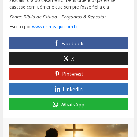
sexuais fora do casamento. Deus ordenou que ele se
casasse com Gômer e que sempre fosse fiel a ela.
Fonte: Bíblia de Estudo – Perguntas & Repostas
Escrito por
www.eismeaqui.com.br
Facebook
X
Pinterest
LinkedIn
WhatsApp