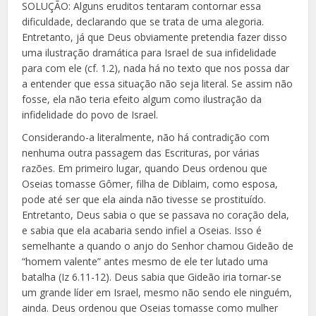
SOLUÇÃO: Alguns eruditos tentaram contornar essa
dificuldade, declarando que se trata de uma alegoria.
Entretanto, já que Deus obviamente pretendia fazer disso
uma ilustração dramática para Israel de sua infidelidade
para com ele (cf. 1.2), nada há no texto que nos possa dar
a entender que essa situação não seja literal. Se assim não
fosse, ela não teria efeito algum como ilustração da
infidelidade do povo de Israel.
Considerando-a literalmente, não há contradição com
nenhuma outra passagem das Escrituras, por várias
razões. Em primeiro lugar, quando Deus ordenou que
Oseias tomasse Gômer, filha de Diblaim, como esposa,
pode até ser que ela ainda não tivesse se prostituído.
Entretanto, Deus sabia o que se passava no coração dela,
e sabia que ela acabaria sendo infiel a Oseias. Isso é
semelhante a quando o anjo do Senhor chamou Gideão de
“homem valente” antes mesmo de ele
ter lutado uma
batalha (Iz 6.11-12). Deus sabia que Gideão iria tornar-se
um grande líder em Israel, mesmo não sendo ele ninguém,
ainda. Deus ordenou que Oseias tomasse como mulher