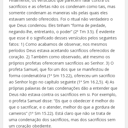
Finalmente, os versículos que parecem falar contra os
sacrifícios e as ofertas não os condenam como tais, mas
somente condenam as maneiras vãs pelas quais eles
estavam sendo oferecidos. Foi o ritual não verdadeiro o
que Deus condenou. Eles tinham “forma de piedade,
negando-lhe, entretanto, o poder” (2ª Tm 3.5). É evidente
que esse é o significado desses versículos pelos seguintes
fatos: 1) Como acabamos de observar, nos mesmos
períodos Deus estava aceitando sacrifícios oferecidos de
coração. 2) Também como observado, até mesmo os
próprios profetas ofereceram sacrifícios ao Senhor. 3) O
profeta Samuel, que foi um dos que se manifestou de
forma condenatória (1ª Sm 15.22), ofereceu um sacrifício
ao Senhor logo no capítulo seguinte (1ª Sm 16.2,5). 4) As
próprias palavras de tais condenações dão a entender que
Deus não estava contra os sacrifícios em si. Por exemplo,
o profeta Samuel disse: “Eis que o obedecer é melhor do
que o sacrificar, e o atender, melhor do que a gordura de
carneiros” (1ª Sm 15.22). Está claro que não se trata de
uma condenação dos sacrifícios, mas dos sacrifícios sem
um coração obediente.