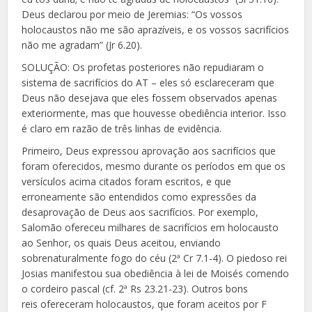
Deus declarou por meio de Jeremias: “Os vossos
holocaustos não me são aprazíveis, e os vossos sacrifícios
não me agradam” (Jr 6.20).
SOLUÇÃO: Os profetas posteriores não repudiaram o
sistema de sacrifícios do AT – eles só esclareceram que
Deus não desejava que eles fossem observados apenas
exteriormente, mas que houvesse obediência interior. Isso
é claro em razão de três linhas de evidência.
Primeiro, Deus expressou aprovação aos sacrifícios que
foram oferecidos, mesmo durante os períodos em que os
versículos acima citados foram escritos, e que
erroneamente são entendidos como expressões da
desaprovação de Deus aos sacrifícios. Por exemplo,
Salomão ofereceu milhares de sacrifícios em holocausto
ao Senhor, os quais Deus aceitou, enviando
sobrenaturalmente fogo do céu (2ª Cr 7.1-4). O piedoso rei
Josias manifestou sua obediência à lei de Moisés comendo
o cordeiro pascal (cf. 2ª Rs 23.21-23). Outros bons
reis ofereceram holocaustos, que foram aceitos por F