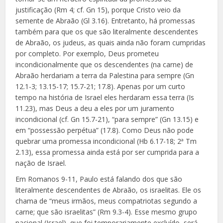
justificação (Rm 4; cf. Gn 15), porque Cristo veio da
semente de Abraão (Gl 3.16). Entretanto, há promessas
também para que os que são literalmente descendentes
de Abraão, os judeus, as quais ainda não foram cumpridas
por completo. Por exemplo, Deus prometeu
incondicionalmente que os descendentes (na carne) de
Abraão herdariam a terra da Palestina para sempre (Gn
12.1-3; 13.15-17; 15.7-21; 17.8). Apenas por um curto
tempo na história de Israel eles herdaram essa terra (Is
11.23), mas Deus a deu a eles por um juramento
incondicional (cf. Gn 15.7-21), “para sempre” (Gn 13.15) e
em “possessão perpétua” (17.8). Como Deus não pode
quebrar uma promessa incondicional (Hb 6.17-18; 2ª Tm
2.13), essa promessa ainda está por ser cumprida para a
nação de Israel.
Em Romanos 9-11, Paulo está falando dos que são
literalmente descendentes de Abraão, os israelitas. Ele os
chama de “meus irmãos, meus compatriotas segundo a
carne; que são israelitas” (Rm 9.3-4). Esse mesmo grupo
nacional (Israel), que foi temporariamente excluído, será