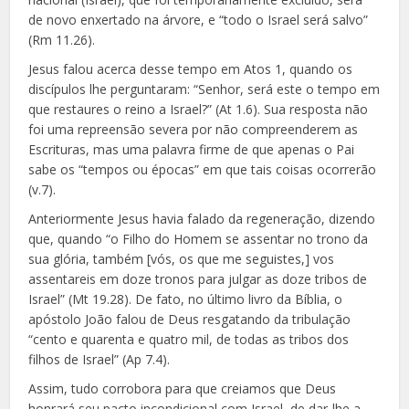
de novo enxertado na árvore, e “todo o Israel será salvo”
(Rm 11.26).
Jesus falou acerca desse tempo em Atos 1, quando os
discípulos lhe perguntaram: “Senhor, será este o tempo em
que restaures o reino a Israel?” (At 1.6). Sua resposta não
foi uma repreensão severa por não compreenderem as
Escrituras, mas uma palavra firme de que apenas o Pai
sabe os “tempos ou épocas” em que tais coisas ocorrerão
(v.7).
Anteriormente Jesus havia falado da regeneração, dizendo
que, quando “o Filho do Homem se assentar no trono da
sua glória, também [vós, os que me seguistes,] vos
assentareis em doze tronos para julgar as doze tribos de
Israel” (Mt 19.28). De fato, no último livro da Bíblia, o
apóstolo João falou de Deus resgatando da tribulação
“cento e quarenta e quatro mil, de todas as tribos dos
filhos de Israel” (Ap 7.4).
Assim, tudo corrobora para que creiamos que Deus
honrará seu pacto incondicional com Israel, de dar-lhe a