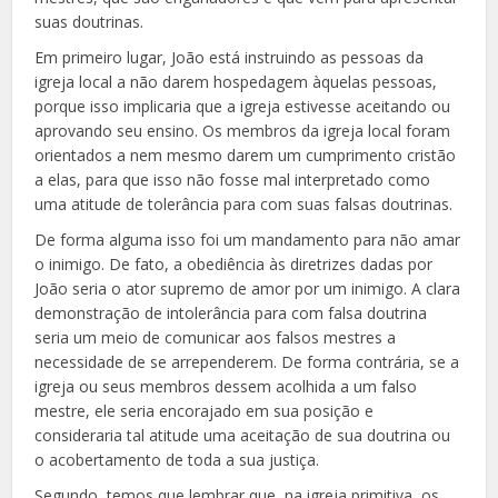
suas doutrinas.
Em primeiro lugar, João está instruindo as pessoas da
igreja local a não darem hospedagem àquelas pessoas,
porque isso implicaria que a igreja estivesse aceitando ou
aprovando seu ensino. Os membros da igreja local foram
orientados a nem mesmo darem um cumprimento cristão
a elas, para que isso não fosse mal interpretado como
uma atitude de tolerância para com suas falsas doutrinas.
De forma alguma isso foi um mandamento para não amar
o inimigo. De fato, a obediência às diretrizes dadas por
João seria o ator supremo de amor por um inimigo. A clara
demonstração de intolerância para com falsa doutrina
seria um meio de comunicar aos falsos mestres a
necessidade de se arrependerem. De forma contrária, se a
igreja ou seus membros dessem acolhida a um falso
mestre, ele seria encorajado em sua posição e
consideraria tal atitude uma aceitação de sua doutrina ou
o acobertamento de toda a sua justiça.
Segundo, temos que lembrar que, na igreja primitiva, os