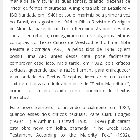
mania de se misturar as duas fontes, criando dezenas de
“rios” de fontes misturadas. A Imprensa Bíblica Brasileira –
IBB (fundada em 1940) editou e imprimiu pela primeira vez
no Brasil, em agosto de 1944, a Bíblia Revista e Corrigida
de Almeida, baseada no Texto Recebido. As pressões dos
liberais, entretanto, conseguiram misturar algumas leituras
corruptas do Texto Crítico de Westcott e Hort na Bíblia
Revista e Corrigida (ARC) já pelos idos de 1948. Quem
possui uma ARC antes dessa data, pode facilmente
comprovar esse fato. Mais tarde, em 1982, dois críticos
textuais, querendo usar a razão humana para enfraquecer
a autoridade do Textus Receptus, inventaram um outro
texto e o batizaram indevidamente de “Texto Majoritário”,
nome que já era usado como sinônimo do Textus
Receptus!
Esse novo elemento foi inserido oficialmente em 1982,
quando esses dois críticos textuais, Zane Clark Hodges
(1930? – ) e Arthur L. Farstad (1935 – 1998) publicaram
esta obra nova em folha, chamada “The Greek New
Testament According to the Majority Text” (1982),