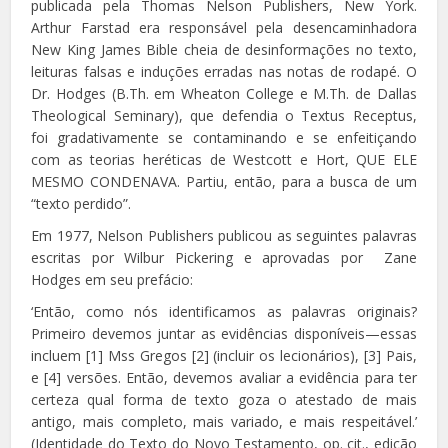
publicada pela Thomas Nelson Publishers, New York.
Arthur Farstad era responsável pela desencaminhadora
New King James Bible cheia de desinformações no texto,
leituras falsas e induções erradas nas notas de rodapé. O
Dr. Hodges (B.Th. em Wheaton College e M.Th. de Dallas
Theological Seminary), que defendia o Textus Receptus,
foi gradativamente se contaminando e se enfeitiçando
com as teorias heréticas de Westcott e Hort, QUE ELE
MESMO CONDENAVA. Partiu, então, para a busca de um
“texto perdido”.
Em 1977, Nelson Publishers publicou as seguintes palavras
escritas por Wilbur Pickering e aprovadas por Zane
Hodges em seu prefácio:
‘Então, como nós identificamos as palavras originais?
Primeiro devemos juntar as evidências disponíveis—essas
incluem [1] Mss Gregos [2] (incluir os lecionários), [3] Pais,
e [4] versões. Então, devemos avaliar a evidência para ter
certeza qual forma de texto goza o atestado de mais
antigo, mais completo, mais variado, e mais respeitável.’
(Identidade do Texto do Novo Testamento, op. cit., edição