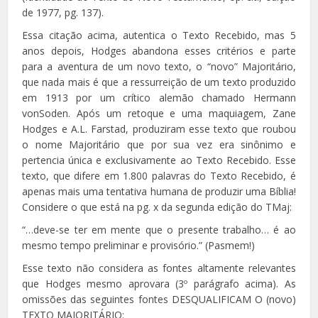
de 1977, pg. 137).
Essa citação acima, autentica o Texto Recebido, mas 5
anos depois, Hodges abandona esses critérios e parte
para a aventura de um novo texto, o “novo” Majoritário,
que nada mais é que a ressurreição de um texto produzido
em 1913 por um crítico alemão chamado Hermann
vonSoden. Após um retoque e uma maquiagem, Zane
Hodges e A.L. Farstad, produziram esse texto que roubou
o nome Majoritário que por sua vez era sinônimo e
pertencia única e exclusivamente ao Texto Recebido. Esse
texto, que difere em 1.800 palavras do Texto Recebido, é
apenas mais uma tentativa humana de produzir uma Bíblia!
Considere o que está na pg. x da segunda edição do TMaj:
“…deve-se ter em mente que o presente trabalho… é ao
mesmo tempo preliminar e provisório.” (Pasmem!)
Esse texto não considera as fontes altamente relevantes
que Hodges mesmo aprovara (3º parágrafo acima). As
omissões das seguintes fontes DESQUALIFICAM O (novo)
TEXTO MAJORITÁRIO: