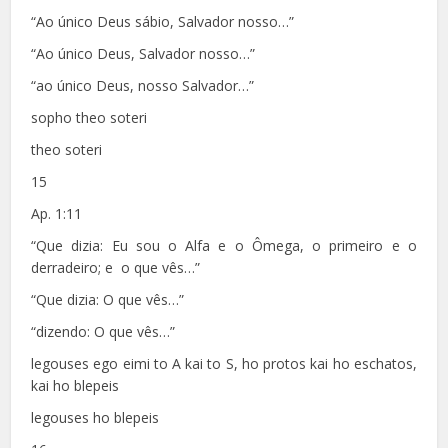
“Ao único Deus sábio, Salvador nosso…”
“Ao único Deus, Salvador nosso…”
“ao único Deus, nosso Salvador…”
sopho theo soteri
theo soteri
15
Ap. 1:11
“Que dizia: Eu sou o Alfa e o Ômega, o primeiro e o
derradeiro; e o que vês…”
“Que dizia: O que vês…”
“dizendo: O que vês…”
legouses ego eimi to A kai to S, ho protos kai ho eschatos,
kai ho blepeis
legouses ho blepeis