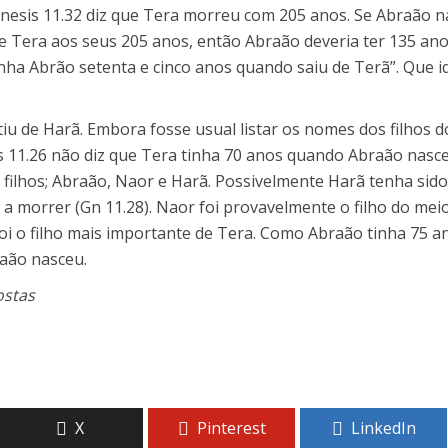
esis 11.32 diz que Tera morreu com 205 anos. Se Abraão na
e Tera aos seus 205 anos, então Abraão deveria ter 135 a
Tinha Abrão setenta e cinco anos quando saiu de Terã”. Que 
u de Harã. Embora fosse usual listar os nomes dos filhos d
 11.26 não diz que Tera tinha 70 anos quando Abraão nasceu
s filhos; Abraão, Naor e Harã. Possivelmente Harã tenha sido
o a morrer (Gn 11.28). Naor foi provavelmente o filho do mei
i o filho mais importante de Tera. Como Abraão tinha 75 an
aão nasceu.
ostas
X
Pinterest
LinkedIn