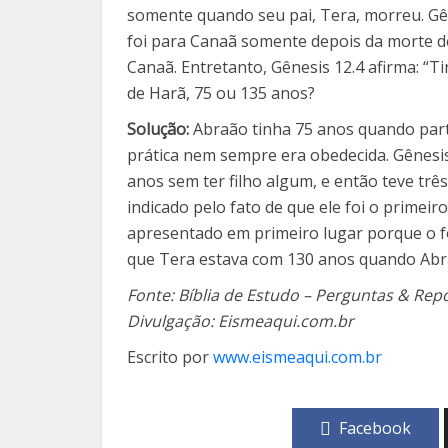
somente quando seu pai, Tera, morreu. Gên
foi para Canaã somente depois da morte d
Canaã. Entretanto, Gênesis 12.4 afirma: “
de Harã, 75 ou 135 anos?
Solução:
Abraão tinha 75 anos quando parti
prática nem sempre era obedecida. Gênesis
anos sem ter filho algum, e então teve trê
indicado pelo fato de que ele foi o primeir
apresentado em primeiro lugar porque o fo
que Tera estava com 130 anos quando Abr
Fonte: Bíblia de Estudo – Perguntas & Rep
Divulgação: Eismeaqui.com.br
Escrito por
www.eismeaqui.com.br
Facebook