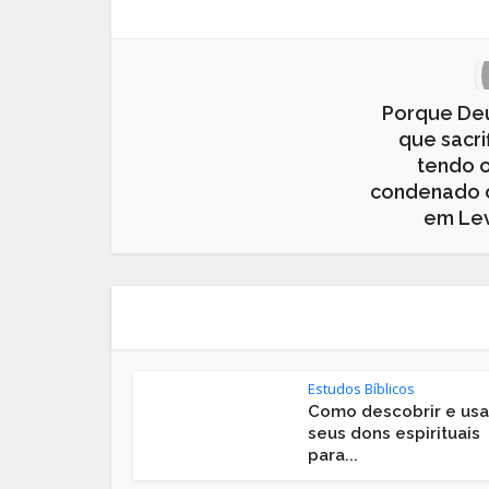
Porque Deu
que sacrif
tendo o
condenado o
em Lev
Estudos Bíblicos
Como descobrir e usa
seus dons espirituais
para...