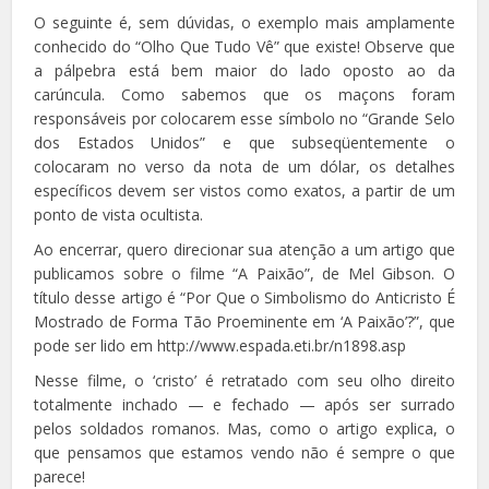
O seguinte é, sem dúvidas, o exemplo mais amplamente
conhecido do “Olho Que Tudo Vê” que existe! Observe que
a pálpebra está bem maior do lado oposto ao da
carúncula. Como sabemos que os maçons foram
responsáveis por colocarem esse símbolo no “Grande Selo
dos Estados Unidos” e que subseqüentemente o
colocaram no verso da nota de um dólar, os detalhes
específicos devem ser vistos como exatos, a partir de um
ponto de vista ocultista.
Ao encerrar, quero direcionar sua atenção a um artigo que
publicamos sobre o filme “A Paixão”, de Mel Gibson. O
título desse artigo é “Por Que o Simbolismo do Anticristo É
Mostrado de Forma Tão Proeminente em ‘A Paixão’?”, que
pode ser lido em http://www.espada.eti.br/n1898.asp
Nesse filme, o ‘cristo’ é retratado com seu olho direito
totalmente inchado — e fechado — após ser surrado
pelos soldados romanos. Mas, como o artigo explica, o
que pensamos que estamos vendo não é sempre o que
parece!