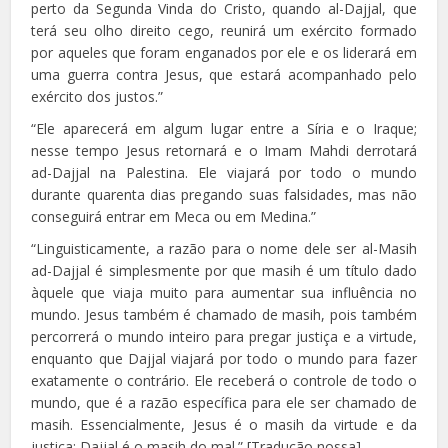
perto da Segunda Vinda do Cristo, quando al-Dajjal, que
terá seu olho direito cego, reunirá um exército formado
por aqueles que foram enganados por ele e os liderará em
uma guerra contra Jesus, que estará acompanhado pelo
exército dos justos.”
“Ele aparecerá em algum lugar entre a Síria e o Iraque;
nesse tempo Jesus retornará e o Imam Mahdi derrotará
ad-Dajjal na Palestina. Ele viajará por todo o mundo
durante quarenta dias pregando suas falsidades, mas não
conseguirá entrar em Meca ou em Medina.”
“Linguisticamente, a razão para o nome dele ser al-Masih
ad-Dajjal é simplesmente por que masih é um título dado
àquele que viaja muito para aumentar sua influência no
mundo. Jesus também é chamado de masih, pois também
percorrerá o mundo inteiro para pregar justiça e a virtude,
enquanto que Dajjal viajará por todo o mundo para fazer
exatamente o contrário. Ele receberá o controle de todo o
mundo, que é a razão específica para ele ser chamado de
masih. Essencialmente, Jesus é o masih da virtude e da
justiça; Dajjal é o masih do mal.” [Tradução nossa].