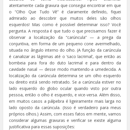
atentamente cada gravura que consegui encontrar em que
o “Olho Que Tudo Vê” é claramente definido, fiquei
admirado ao descobrir que muitos deles são olhos
esquerdos! Mas como é possível determinar isso? Você
pergunta. A resposta é que tudo o que precisamos fazer é
observar a localização da “carúncula” — a prega da
conjuntiva, em forma de um pequeno cone avermelhado,
situada no ângulo interno do olho. (A função da carúncula
é canalizar as lágrimas até o ‘saco lacrimal’, que então as
bombeia para fora do duto lacrimal e para dentro da
cavidade nasal — desse modo mantendo-a umedecida. A
localização da carúncula determina se um olho esquerdo
ou direito está sendo retratado. Se a carúncula estiver no
lado esquerdo do globo ocular quando visto por outra
pessoa, então o olho é esquerdo, e vice-versa. Além disso,
em muitos casos a pálpebra é ligeiramente mais larga no
lado oposto da carúncula. (Isso é verdadeiro para meus
próprios olhos.) Assim, com esses fatos em mente, vamos
considerar algumas gravuras e verificar se existe alguma
justificativa para essas suposições: