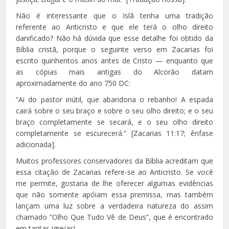
Não é interessante que o Islã tenha uma tradição
referente ao Anticristo e que ele terá o olho direito
danificado? Não há dúvida que esse detalhe foi obtido da
Bíblia cristã, porque o seguinte verso em Zacarias foi
escrito quinhentos anos antes de Cristo — enquanto que
as cópias mais antigas do Alcorão datam
aproximadamente do ano 750 DC:
“Ai do pastor inútil, que abandona o rebanho! A espada
cairá sobre o seu braço e sobre o seu olho direito; e o seu
braço completamente se secará, e o seu olho direito
completamente se escurecerá.” [Zacarias 11:17; ênfase
adicionada].
Muitos professores conservadores da Bíblia acreditam que
essa citação de Zacarias refere-se ao Anticristo. Se você
me permite, gostaria de lhe oferecer algumas evidências
que não somente apóiam essa premissa, mas também
lançam uma luz sobre a verdadeira natureza do assim
chamado “Olho Que Tudo Vê de Deus”, que é encontrado
em tantas igrejas!