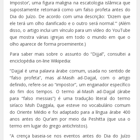
Impostor’, uma figura maligna na escatologia islâmica que
supostamente retornará como um falso profeta antes do
Dia do Juízo. De acordo com uma descrição: ‘Dizem que
ele terá um olho danificado e o outro será normal.'” (Além
disso, o artigo inclui um vínculo para um vídeo do YouTube
que mostra várias igrejas em todo o mundo em que o
olho aparece de forma proeminente.)
Para saber mais sobre o assunto do “Dijjal”, consultei a
enciclopédia on-line Wikipedia:
“Dajjal é uma palavra árabe comum, usada no sentido de
“falso profeta”, mas al-Masih ad-Dajjal, com o artigo
definido, refere-se ao “impostor”, um enganador específico
do fim dos tempos. O termo al-Masih ad-Dajjal (árabe
para “falso messias”) é uma tradução literal do termo
siríaco Msih Daggala, que esteve no vocabulário comum
do Oriente Médio e foi adaptado para a língua árabe 400
anos antes do Qur’am por meio da Peshitta (que usa o
termo em lugar do grego antichristos).
“A crença baseia-se nos eventos antes do Dia do Juízo