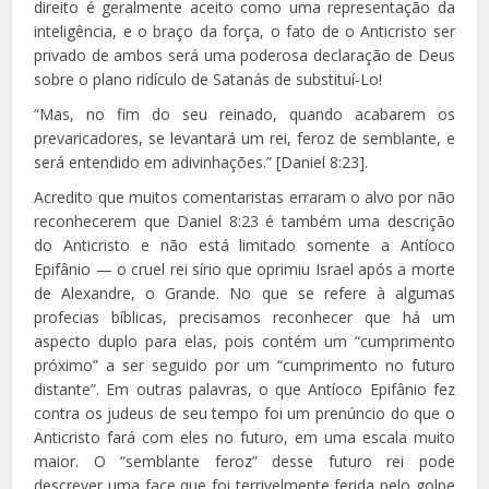
direito é geralmente aceito como uma representação da
inteligência, e o braço da força, o fato de o Anticristo ser
privado de ambos será uma poderosa declaração de Deus
sobre o plano ridículo de Satanás de substituí-Lo!
“Mas, no fim do seu reinado, quando acabarem os
prevaricadores, se levantará um rei, feroz de semblante, e
será entendido em adivinhações.” [Daniel 8:23].
Acredito que muitos comentaristas erraram o alvo por não
reconhecerem que Daniel 8:23 é também uma descrição
do Anticristo e não está limitado somente a Antíoco
Epifânio — o cruel rei sírio que oprimiu Israel após a morte
de Alexandre, o Grande. No que se refere à algumas
profecias bíblicas, precisamos reconhecer que há um
aspecto duplo para elas, pois contém um “cumprimento
próximo” a ser seguido por um “cumprimento no futuro
distante”. Em outras palavras, o que Antíoco Epifânio fez
contra os judeus de seu tempo foi um prenúncio do que o
Anticristo fará com eles no futuro, em uma escala muito
maior. O “semblante feroz” desse futuro rei pode
descrever uma face que foi terrivelmente ferida pelo golpe