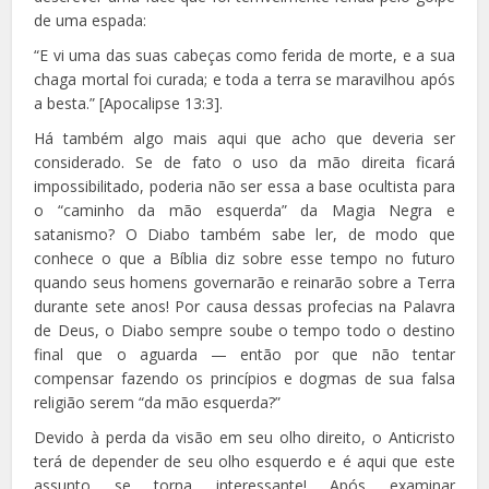
de uma espada:
“E vi uma das suas cabeças como ferida de morte, e a sua
chaga mortal foi curada; e toda a terra se maravilhou após
a besta.” [Apocalipse 13:3].
Há também algo mais aqui que acho que deveria ser
considerado. Se de fato o uso da mão direita ficará
impossibilitado, poderia não ser essa a base ocultista para
o “caminho da mão esquerda” da Magia Negra e
satanismo? O Diabo também sabe ler, de modo que
conhece o que a Bíblia diz sobre esse tempo no futuro
quando seus homens governarão e reinarão sobre a Terra
durante sete anos! Por causa dessas profecias na Palavra
de Deus, o Diabo sempre soube o tempo todo o destino
final que o aguarda — então por que não tentar
compensar fazendo os princípios e dogmas de sua falsa
religião serem “da mão esquerda?”
Devido à perda da visão em seu olho direito, o Anticristo
terá de depender de seu olho esquerdo e é aqui que este
assunto se torna interessante! Após examinar