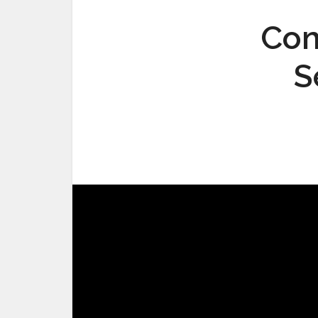
Com
S