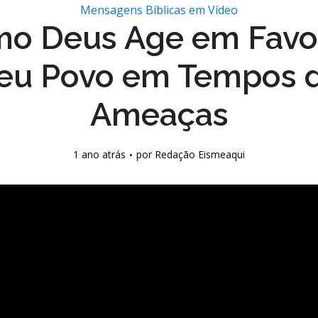
Mensagens Bíblicas em Vídeo
o Deus Age em Favo
eu Povo em Tempos 
Ameaças
1 ano atrás
por
Redação Eismeaqui