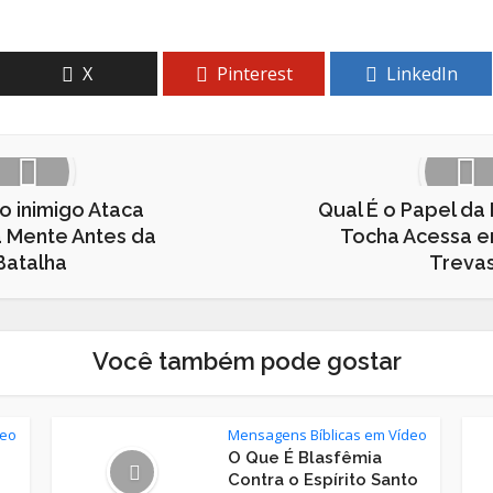
X
Pinterest
LinkedIn
o inimigo Ataca
Qual É o Papel da
a Mente Antes da
Tocha Acessa e
Batalha
Treva
Você também pode gostar
deo
Mensagens Bíblicas em Vídeo
O Que É Blasfêmia
Contra o Espírito Santo