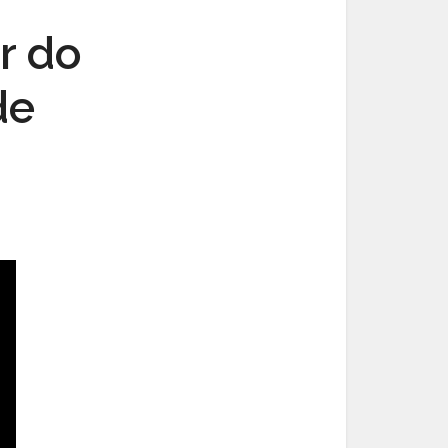
r do
de